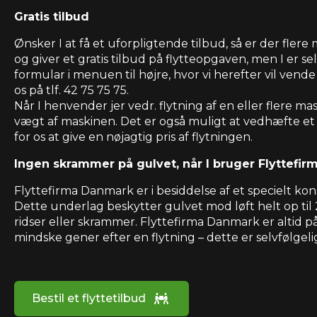
Gratis tilbud
Ønsker I at få et uforpligtende tilbud, så er der fl
og giver et gratis tilbud på flytteopgaven, men I er se
formular i menuen til højre, hvor vi herefter vil vende 
os på tlf. 42 75 75 75.
Når I henvender jer vedr. flytning af en eller flere ma
vægt af maskinen. Det er også muligt at vedhæfte et b
for os at give en nøjagtig pris af flytningen.
Ingen skrammer på gulvet, når I bruger Flyttefi
Flyttefirma Danmark er i besiddelse af et specielt ko
Dette underlag beskytter gulvet mod løft helt op til 
ridser eller skrammer. Flyttefirma Danmark er altid 
mindske gener efter en flytning – dette er selvfølgel
Bestil et flyttetilbud