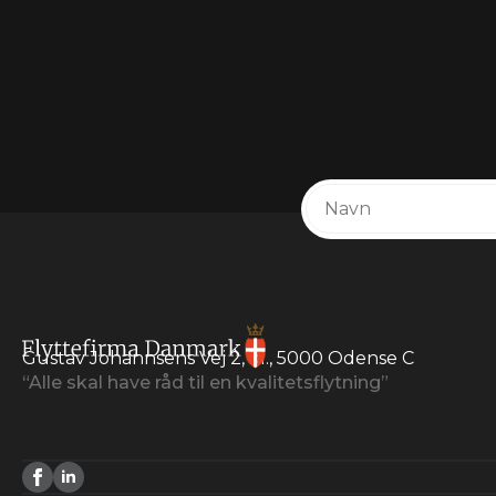
Gustav Johannsens Vej 2, kl., 5000 Odense C
“Alle skal have råd til en kvalitetsflytning”