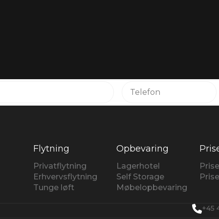
Flytning
Opbevaring
Pris
Privatflytning
Lagerhotel
Prise
Erhvervsflytning
Self Storage
Pris
Tunge løft
Møbelopbevaring
+45 