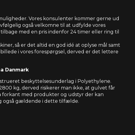
ere muligheder. Vores konsulenter kommer gerne ud
lvfølgelig også velkomne til at udfylde vores
tilbage med en pris indenfor 24 timer eller ring til
skiner, så er det altid en god idé at oplyse mål samt
illede i vores forespørgsel, derved er det lettere
rma Danmark
nstrueret beskyttelsesunderlag i Polyethylene.
2800 kg, derved risikerer man ikke, at gulvet får
på forkant med produkter og udstyr der kan
ig også gældende i dette tilfælde.