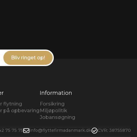
Bliv ringet op!
er
Information
r flytning
Forsikring
er på opbevaring
Miljøpolitik
Jobansøgning
42 75 75 75
info@flyttefirmadanmark.dk
CVR: 38755870