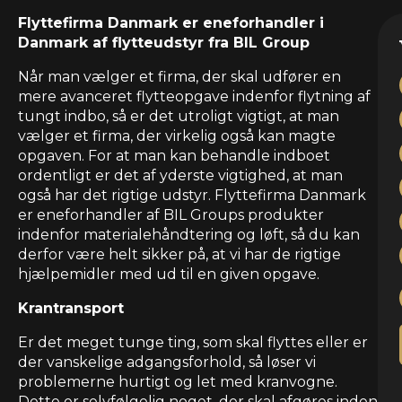
Flyttefirma Danmark er eneforhandler i
Danmark af flytteudstyr fra BIL Group
Når man vælger et firma, der skal udfører en
mere avanceret flytteopgave indenfor flytning af
tungt indbo, så er det utroligt vigtigt, at man
vælger et firma, der virkelig også kan magte
opgaven. For at man kan behandle indboet
ordentligt er det af yderste vigtighed, at man
også har det rigtige udstyr. Flyttefirma Danmark
er eneforhandler af BIL Groups produkter
indenfor materialehåndtering og løft, så du kan
derfor være helt sikker på, at vi har de rigtige
hjælpemidler med ud til en given opgave.
Krantransport
Er det meget tunge ting, som skal flyttes eller er
der vanskelige adgangsforhold, så løser vi
problemerne hurtigt og let med kranvogne.
Dette er selvfølgelig noget, der skal afgøres inden