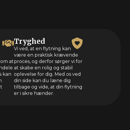
Tryghed
Vi ved, at en flytning kan
være en praktisk krævende
 om at
proces, og derfor sørger vi for
endele
at skabe en rolig og stabil
s kan
oplevelse for dig. Med os ved
n
din side kan du læne dig
et
tilbage og vide, at din flytning
er i sikre hænder.