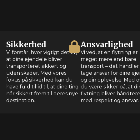
Sikkerhed
Ansvarlighed
Vi forstår, hvor vigtigt det er,
Vi ved, at en flytning er
at dine ejendele bliver
meget mere end bare
transporteret sikkert og
transport – det handler
uden skader. Med vores
tage ansvar for dine ej
fokus på sikkerhed kan du
og din oplevelse. Med o
have fuld tillid til, at dine ting
du være sikker på, at di
når sikkert frem til deres nye
flytning bliver håndter
destination.
med respekt og ansvar.