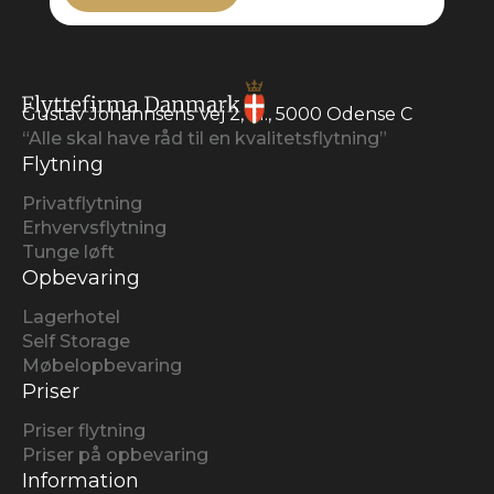
Gustav Johannsens Vej 2, kl., 5000 Odense C
“Alle skal have råd til en kvalitetsflytning”
Flytning
Privatflytning
Erhvervsflytning
Tunge løft
Opbevaring
Lagerhotel
Self Storage
Møbelopbevaring
Priser
Priser flytning
Priser på opbevaring
Information